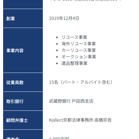
2019年12月4日
創業
リユース事業
海外リユース事業
カーリユース事業
事業内容
オークション事業
遺品整理事業
15名（パート・アルバイト含む）
従業員数
武蔵野銀行 戸田西支店
取引銀行
Kollect京都法律事務所 高橋宗吾
顧問弁護士
1,000万円